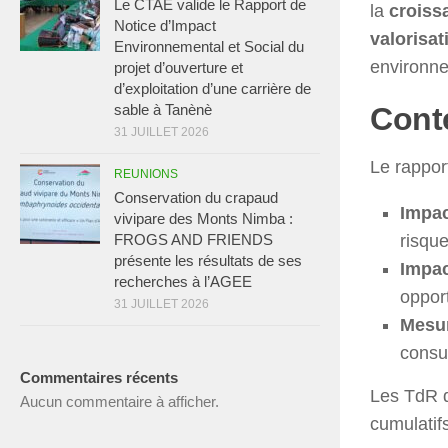
Le CTAE valide le Rapport de
la
croiss
Notice d’Impact
valorisa
Environnemental et Social du
environne
projet d’ouverture et
d’exploitation d’une carrière de
Cont
sable à Tanènè
31 JUILLET 2026
Le rapport
REUNIONS
Conservation du crapaud
Impa
vivipare des Monts Nimba :
risque
FROGS AND FRIENDS
présente les résultats de ses
Impac
recherches à l’AGEE
oppor
31 JUILLET 2026
Mesur
consu
Commentaires récents
Les TdR d
Aucun commentaire à afficher.
cumulatif