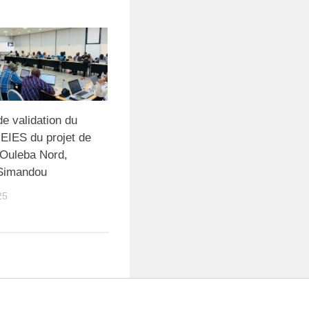
e validation du
’EIES du projet de
 Ouleba Nord,
Simandou
25