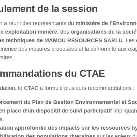
ulement de la session
n a réuni des représentants du
ministère de l’Environ
n exploitation minière
, des
organisations de la sociét
es techniques de MAMOU RESOURCES SARLU
. Les
rtinence des mesures proposées et la conformité aux ex
aires.
mmandations du CTAE
idation, le CTAE a formulé plusieurs recommandations :
rcement du Plan de Gestion Environnemental et Soc
en place d’un dispositif de suivi participatif
impliquan
s.
ation approfondie des impacts sur les ressources h
bilisation des populations riveraines
sur les enjeux du