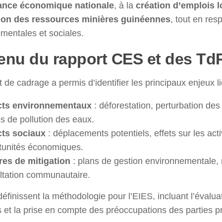
ance économique nationale
, à la
création d’emplois 
tion des ressources minières guinéennes
, tout en res
mentales et sociales.
enu du rapport CES et des Td
 de cadrage a permis d’identifier les principaux enjeux li
cts environnementaux
: déforestation, perturbation de
s de pollution des eaux.
ts sociaux
: déplacements potentiels, effets sur les acti
tunités économiques.
es de mitigation
: plans de gestion environnementale
ltation communautaire.
éfinissent la méthodologie pour l’EIES, incluant l’évalu
s et la prise en compte des préoccupations des parties p