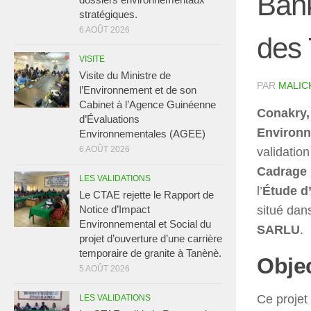
Bank
stratégiques.
6 AOÛT 2026
des 
VISITE
Visite du Ministre de
PAR
MALIC
l’Environnement et de son
Cabinet à l’Agence Guinéenne
Conakry,
d’Évaluations
Environn
Environnementales (AGEE)
6 AOÛT 2026
validation
Cadrage 
LES VALIDATIONS
l’
Étude d
Le CTAE rejette le Rapport de
situé dan
Notice d’Impact
Environnemental et Social du
SARLU
.
projet d’ouverture d’une carrière
temporaire de granite à Tanènè.
Objec
5 AOÛT 2026
Ce projet
LES VALIDATIONS