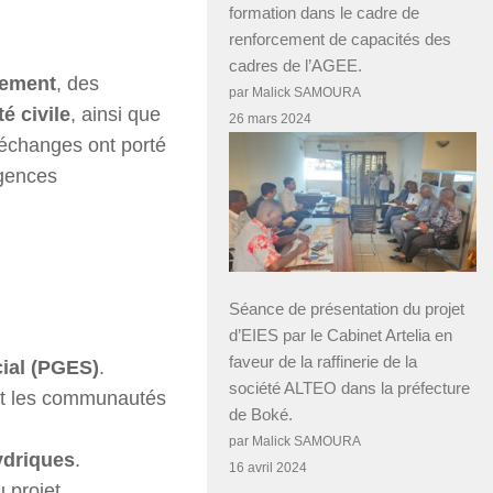
formation dans le cadre de
renforcement de capacités des
cadres de l’AGEE.
nement
, des
par Malick SAMOURA
é civile
, ainsi que
26 mars 2024
 échanges ont porté
igences
Séance de présentation du projet
d’EIES par le Cabinet Artelia en
faveur de la raffinerie de la
ial (PGES)
.
société ALTEO dans la préfecture
t les communautés
de Boké.
par Malick SAMOURA
ydriques
.
16 avril 2024
 projet.