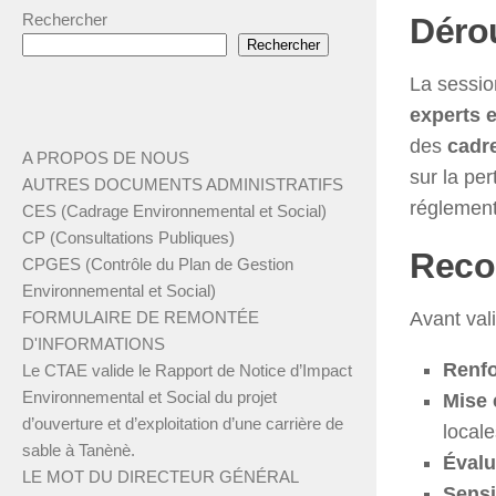
Rechercher
Déro
Rechercher
La sessio
experts e
des
cadr
A PROPOS DE NOUS
sur la pe
AUTRES DOCUMENTS ADMINISTRATIFS
réglement
CES (Cadrage Environnemental et Social)
CP (Consultations Publiques)
Reco
CPGES (Contrôle du Plan de Gestion
Environnemental et Social)
Avant val
FORMULAIRE DE REMONTÉE
D'INFORMATIONS
Renfo
Le CTAE valide le Rapport de Notice d’Impact
Environnemental et Social du projet
Mise 
d’ouverture et d’exploitation d’une carrière de
locale
sable à Tanènè.
Évalu
LE MOT DU DIRECTEUR GÉNÉRAL
Sensi