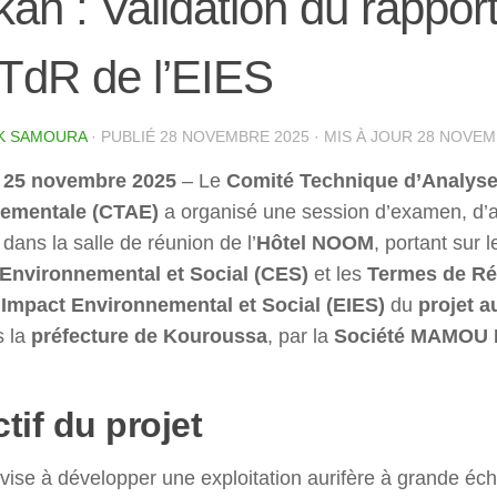
an : Validation du rappor
TdR de l’EIES
K SAMOURA
· PUBLIÉ
28 NOVEMBRE 2025
· MIS À JOUR
28 NOVEM
 25 novembre 2025
– Le
Comité Technique d’Analys
ementale (CTAE)
a organisé une session d’examen, d’a
 dans la salle de réunion de l’
Hôtel NOOM
, portant sur 
Environnemental et Social (CES)
et les
Termes de Ré
’Impact Environnemental et Social (EIES)
du
projet a
s la
préfecture de Kouroussa
, par la
Société MAMOU
tif du projet
 vise à développer une exploitation aurifère à grande éch