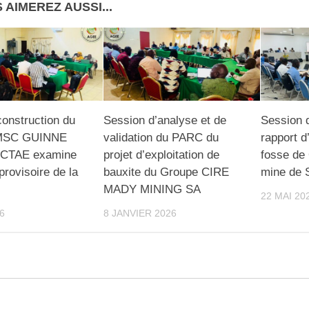
 AIMEREZ AUSSI...
construction du
Session d’analyse et de
Session d
 MSC GUINNE
validation du PARC du
rapport d
 CTAE examine
projet d’exploitation de
fosse de
provisoire de la
bauxite du Groupe CIRE
mine de 
MADY MINING SA
22 MAI 20
6
8 JANVIER 2026