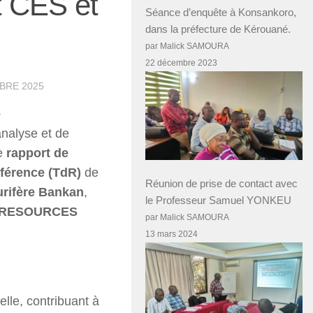
t CES et
Séance d’enquête à Konsankoro,
dans la préfecture de Kérouané.
par Malick SAMOURA
22 décembre 2023
BRE 2025
e
nalyse et de
le
rapport de
férence (TdR)
de
Réunion de prise de contact avec
urifère Bankan
,
le Professeur Samuel YONKEU
 RESOURCES
par Malick SAMOURA
13 mars 2024
elle, contribuant à