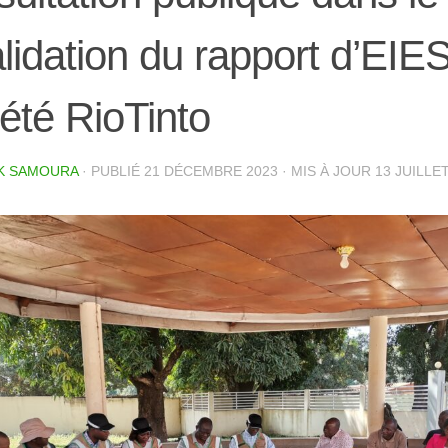
alidation du rapport d’EIES
été RioTinto
K SAMOURA
· PUBLIÉ
21 DÉCEMBRE 2023
· MIS À JOUR
13 JUILLE