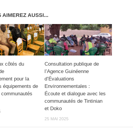
 AIMEREZ AUSSI...
x côtés du
Consultation publique de
de
l’Agence Guinéenne
ement pour la
d’Évaluations
s équipements de
Environnementales :
x communautés
Écoute et dialogue avec les
communautés de Tintinian
et Doko
5
25 MAI 2025