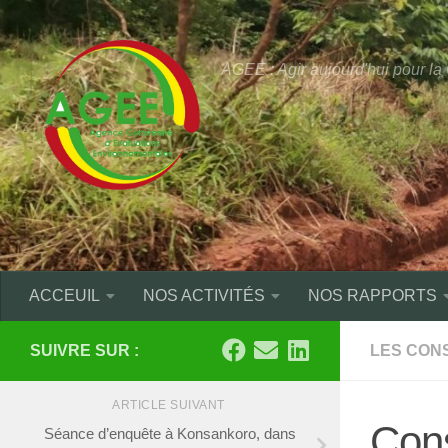
Skip to content
AGEE : Agir aujourd'hui pour l
ACCEUIL
NOS ACTIVITÉS
NOS RAPPORTS
SUIVRE SUR :
LES CON
ARTICLE SUIVANT
Cons
Séance d’enquête à Konsankoro, dans