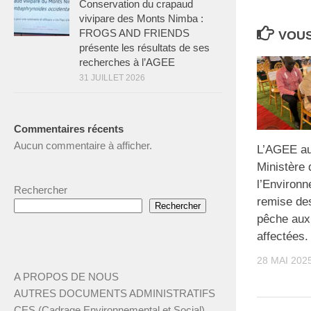
Conservation du crapaud
vivipare des Monts Nimba :
FROGS AND FRIENDS
VOUS
présente les résultats de ses
recherches à l’AGEE
31 JUILLET 2026
Commentaires récents
Aucun commentaire à afficher.
L’AGEE au
Ministère 
l’Environn
Rechercher
remise de
Rechercher
pêche au
affectées.
28 MAI 202
A PROPOS DE NOUS
AUTRES DOCUMENTS ADMINISTRATIFS
CES (Cadrage Environnemental et Social)