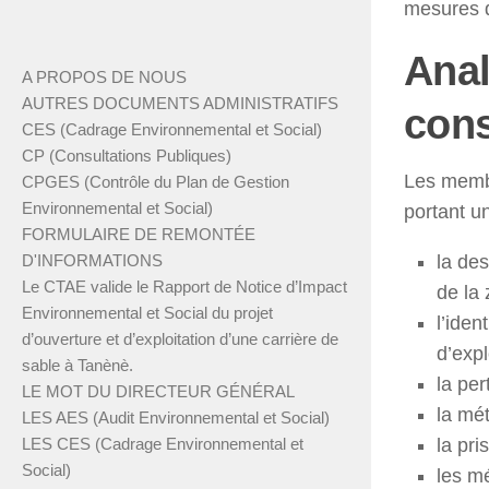
mesures d
Anal
A PROPOS DE NOUS
AUTRES DOCUMENTS ADMINISTRATIFS
cons
CES (Cadrage Environnemental et Social)
CP (Consultations Publiques)
Les memb
CPGES (Contrôle du Plan de Gestion
Environnemental et Social)
portant un
FORMULAIRE DE REMONTÉE
la de
D'INFORMATIONS
Le CTAE valide le Rapport de Notice d’Impact
de la 
Environnemental et Social du projet
l’iden
d’ouverture et d’exploitation d’une carrière de
d’expl
sable à Tanènè.
la pe
LE MOT DU DIRECTEUR GÉNÉRAL
la mé
LES AES (Audit Environnemental et Social)
la pr
LES CES (Cadrage Environnemental et
Social)
les m