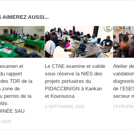
 AIMEREZ AUSSI...
’examen et
Le CTAE examine et valide
Atelier d
du rapport
sous réserve la NIES des
validatio
 des TDR de la
projets portuaires du
diagnosti
a zone de
PIDACCBN/GN à Kankan
de l’ESES
u permis de la
et Kouroussa
secteur m
AN-
3 SEPTEMBRE 2025
19 FÉVRIE
UINÉE SAU
 2026