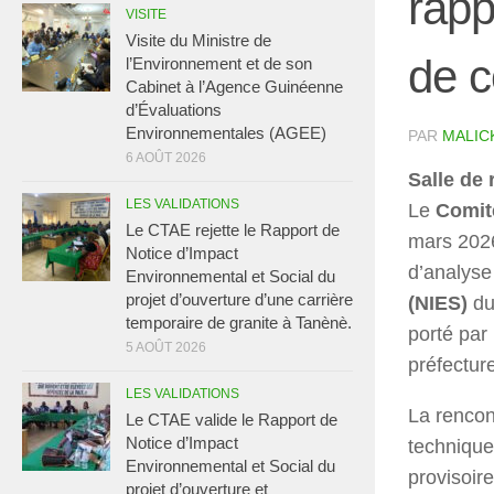
rapp
VISITE
Visite du Ministre de
de c
l’Environnement et de son
Cabinet à l’Agence Guinéenne
d’Évaluations
Environnementales (AGEE)
PAR
MALIC
6 AOÛT 2026
Salle de
LES VALIDATIONS
Le
Comit
Le CTAE rejette le Rapport de
mars 2026
Notice d’Impact
d’analys
Environnemental et Social du
projet d’ouverture d’une carrière
(NIES)
du
temporaire de granite à Tanènè.
porté par
5 AOÛT 2026
préfectur
LES VALIDATIONS
La rencon
Le CTAE valide le Rapport de
Notice d’Impact
technique
Environnemental et Social du
provisoire
projet d’ouverture et