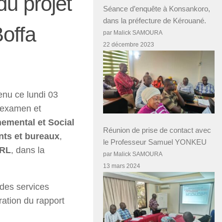
du projet
Séance d’enquête à Konsankoro,
dans la préfecture de Kérouané.
offa
par Malick SAMOURA
22 décembre 2023
enu ce lundi 03
’examen et
nemental et Social
Réunion de prise de contact avec
ts et bureaux
,
le Professeur Samuel YONKEU
ARL
, dans la
par Malick SAMOURA
13 mars 2024
des services
ration du rapport