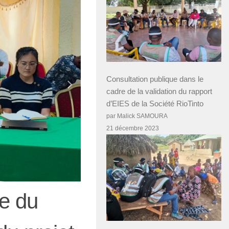
Consultation publique dans le
cadre de la validation du rapport
d’EIES de la Société RioTinto
par Malick SAMOURA
21 décembre 2023
e du