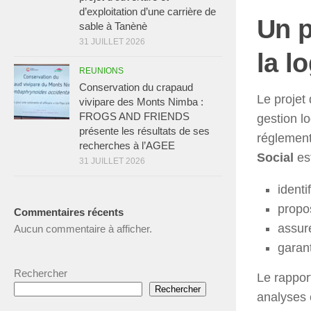
d’exploitation d’une carrière de
Un p
sable à Tanènè
31 JUILLET 2026
la l
REUNIONS
Conservation du crapaud
Le projet
vivipare des Monts Nimba :
FROGS AND FRIENDS
gestion l
présente les résultats de ses
réglement
recherches à l’AGEE
Social
est
31 JUILLET 2026
identi
propo
Commentaires récents
assur
Aucun commentaire à afficher.
garan
Rechercher
Le rappor
Rechercher
analyses 