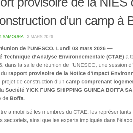
ort provisoire de la NIES 
onstruction d’un camp à B
K SAMOURA
·
3 MARS 2026
 réunion de l’UNESCO, Lundi 03 mars 2026 —
é Technique d’Analyse Environnementale (CTAE)
a t
, dans la salle de réunion de l’UNESCO, une session d
e du
rapport provisoire de la Notice d’Impact Environ
 projet de construction d’un
camp comprenant logemen
 la
Société YICK FUNG SHIPPING GUINEA BOFFA S
e de
Boffa
.
tre a mobilisé les membres du CTAE, les représentants 
s sectoriels, ainsi que les experts impliqués dans l’élabo
.