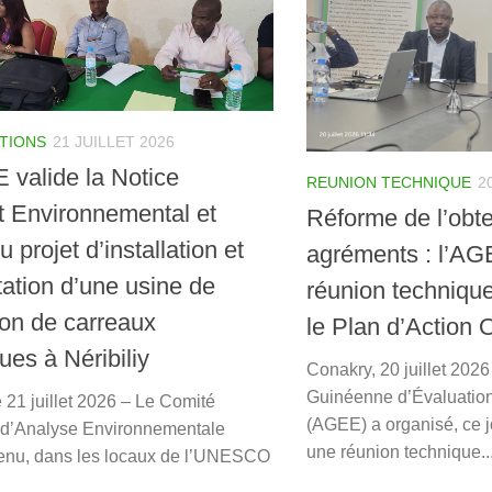
ATIONS
21 JUILLET 2026
 valide la Notice
REUNION TECHNIQUE
2
t Environnemental et
Réforme de l’obt
u projet d’installation et
agréments : l’AG
tation d’une usine de
réunion technique 
ion de carreaux
le Plan d’Action 
es à Néribiliy
Conakry, 20 juillet 202
Guinéenne d’Évaluatio
 21 juillet 2026 – Le Comité
(AGEE) a organisé, ce j
 d’Analyse Environnementale
une réunion technique..
enu, dans les locaux de l’UNESCO