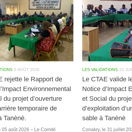
ATIONS
5 AOÛT 2026
LES VALIDATIONS
31 JU
 rejette le Rapport de
Le CTAE valide l
d’Impact Environnemental
Notice d’Impact 
l du projet d’ouverture
et Social du proje
rrière temporaire de
d’exploitation d’u
 à Tanènè.
sable à Tanènè
e 05 août 2026 – Le Comité
Conakry, le 31 juillet 2