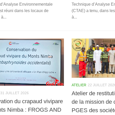
 d’Analyse Environnementale
Technique d’Analyse E
st réuni dans les locaux de
(CTAE) a tenu, dans l
à...
à...
ATELIER
22 JUILLET 202
Atelier de restitu
31 JUILLET 2026
ation du crapaud vivipare
de la mission de 
nts Nimba : FROGS AND
PGES des société