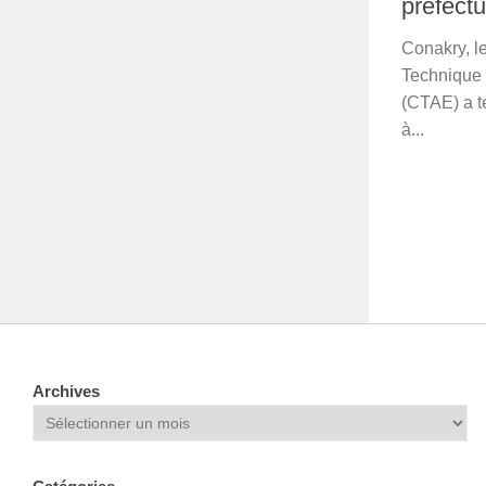
préfect
Conakry, le
Technique
(CTAE) a t
à...
Archives
Archives