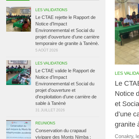
LES VALIDATIONS
Le CTAE rejette le Rapport de
Notice d’Impact
Environnemental et Social du
projet d’ouverture d’une carrière
temporaire de granite à Tanènè.
5 AOÛT 2026
LES VALIDATIONS
Le CTAE valide le Rapport de
LES VALID
Notice d’Impact
Le CTAE
Environnemental et Social du
projet d’ouverture et
Notice 
d’exploitation d’une carrière de
et Socia
sable à Tanènè
31 JUILLET 2026
d’une ca
granite
REUNIONS
Conservation du crapaud
Conakry, l
vivipare des Monts Nimba :