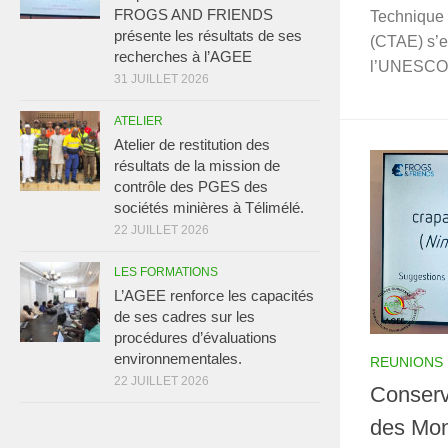
FROGS AND FRIENDS
Technique
présente les résultats de ses
(CTAE) s’e
recherches à l’AGEE
l’UNESCO 
31 JUILLET 2026
ATELIER
Atelier de restitution des
résultats de la mission de
contrôle des PGES des
sociétés minières à Télimélé.
22 JUILLET 2026
LES FORMATIONS
L’AGEE renforce les capacités
de ses cadres sur les
procédures d’évaluations
environnementales.
REUNIONS
22 JUILLET 2026
Conserv
des Mo