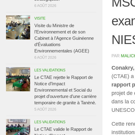
MSC
6 AOÛT 2026
exam
VISITE
Visite du Ministre de
l’Environnement et de son
NIE
Cabinet à l’Agence Guinéenne
d’Évaluations
Environnementales (AGEE)
PAR
MALIC
6 AOÛT 2026
Conakry, 
LES VALIDATIONS
(CTAE) a 
Le CTAE rejette le Rapport de
Notice d’Impact
rapport p
Environnemental et Social du
projet de
projet d’ouverture d’une carrière
dans la c
temporaire de granite à Tanènè.
UNESCO
5 AOÛT 2026
LES VALIDATIONS
Cette ren
Le CTAE valide le Rapport de
instituti