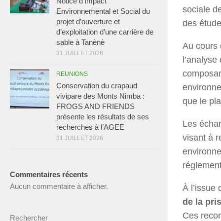
Notice d’Impact
sociale d
Environnemental et Social du
projet d’ouverture et
des étude
d’exploitation d’une carrière de
sable à Tanènè
Au cours 
31 JUILLET 2026
l’analyse
composant
REUNIONS
Conservation du crapaud
environne
vivipare des Monts Nimba :
que le pl
FROGS AND FRIENDS
présente les résultats de ses
Les échan
recherches à l’AGEE
visant à 
31 JUILLET 2026
environne
réglement
Commentaires récents
Aucun commentaire à afficher.
À l’issue 
de la pr
Ces recom
Rechercher