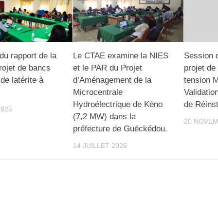
 du rapport de la
Le CTAE examine la NIES
Session 
rojet de bancs
et le PAR du Projet
projet de
de latérite à
d’Aménagement de la
tension 
Microcentrale
Validatio
Hydroélectrique de Kéno
de Réinst
2025
(7,2 MW) dans la
20 NOVEM
préfecture de Guéckédou.
14 JUILLET 2026