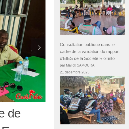
Consultation publique dans le
cadre de la validation du rapport
d’EIES de la Société RioTinto
par Malick SAMOURA
21 décembre 2023
ge de